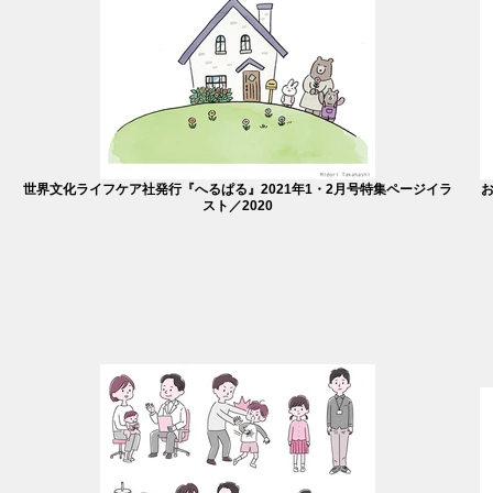
世界文化ライフケア社発行『へるぱる』2021年1・2月号特集ページイラ
お
スト／2020