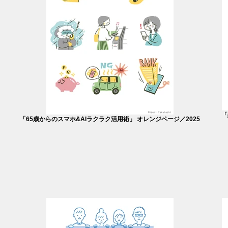
「
「65歳からのスマホ&AIラクラク活用術」 オレンジページ／2025