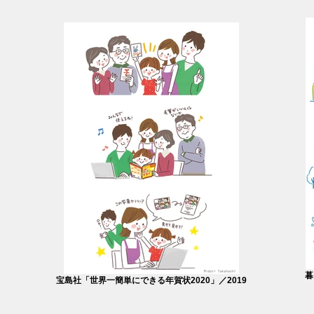
暮
宝島社「世界一簡単にできる年賀状2020」／2019