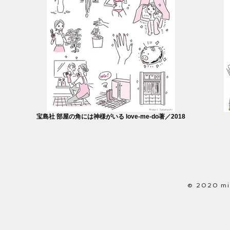
宝島社 部屋の角には神様がいる love-me-do著／2018
© 2020 mid